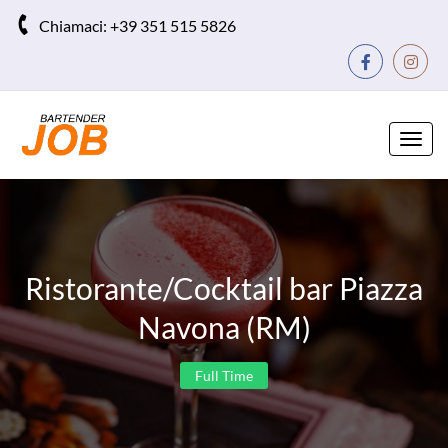
Chiamaci:
+39 351 515 5826
Toggl
navig
Ristorante/Cocktail bar Piazza
Navona (RM)
Full Time