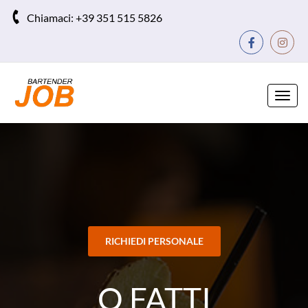
Chiamaci:
+39 351 515 5826
Toggl
navig
RICHIEDI PERSONALE
O FATTI