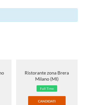
no
Ristorante zona Brera
Lounge 
Milano (MI)
Full Time
CANDIDATI