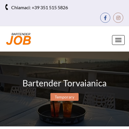
Chiamaci:
+39 351 515 5826
Toggl
navig
Bartender Torvaianica
Temporary