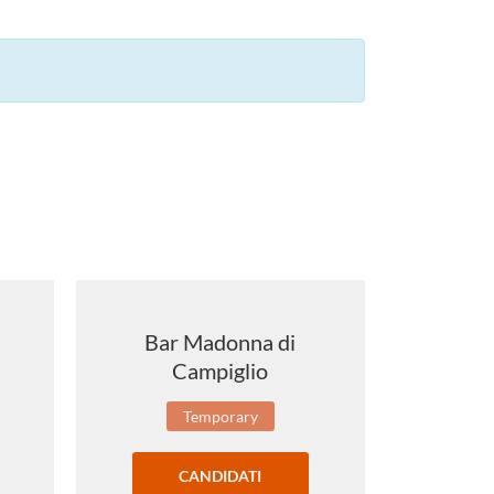
Bar Madonna di
BAR 
Campiglio
Temporary
CANDIDATI