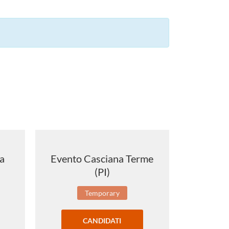
a
Evento Casciana Terme
Circolo
(PI)
Temporary
CANDIDATI