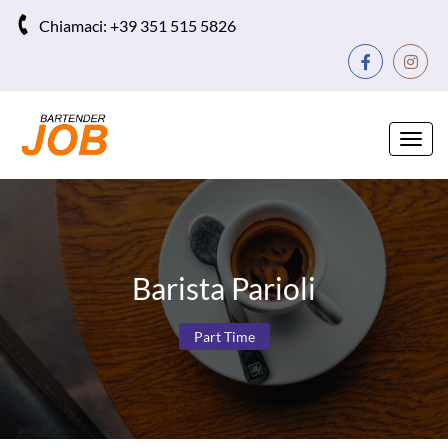
Chiamaci:
+39 351 515 5826
Toggl
navig
Barista Parioli
Part Time