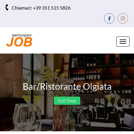
Chiamaci:
+39 351 515 5826
Toggl
navig
Bar/Ristorante Olgiata
Full Time