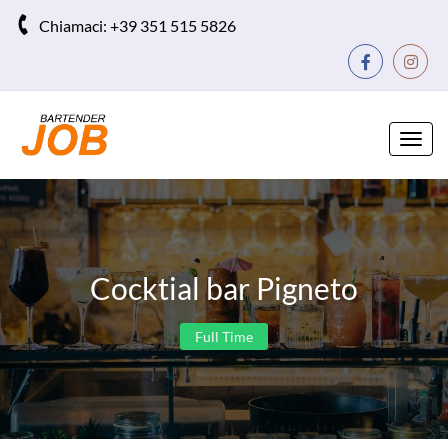
Chiamaci:
+39 351 515 5826
Toggl
navig
Cocktial bar Pigneto
Full Time