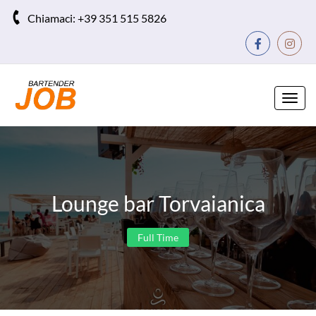
Chiamaci:
+39 351 515 5826
Toggl
navig
Lounge bar Torvaianica
Full Time